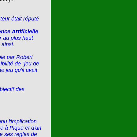
teur était réputé
ence Artificielle
r au plus haut
ainsi.
ble par Robert
bilité de "jeu de
 jeu qu'il avait
jectif des
nu l'implication
se à Pique et d'un
de ses règles de