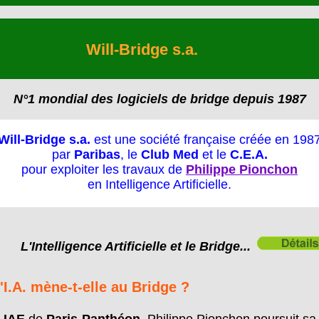
Will-Bridge s.a.
N°1 mondial des logiciels de bridge depuis 1987
Will-Bridge s.a.
est une société française créée en 198
par
Paribas
, le
Club Med
et le
C.E.A.
pour exploiter les travaux de
Philippe Pionchon
en Intelligence Artificielle.
L'Intelligence Artificielle et le Bridge...
I.A. mène-t-elle au
Bridge
?