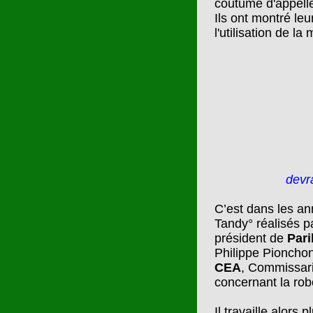
coutume d'appeller
Ils ont montré leu
l'utilisation de l
devr
C’est dans les an
Tandy° réalisés 
président de
Par
Philippe Pionchon
CEA
, Commissari
concernant la rob
Il travaille alors