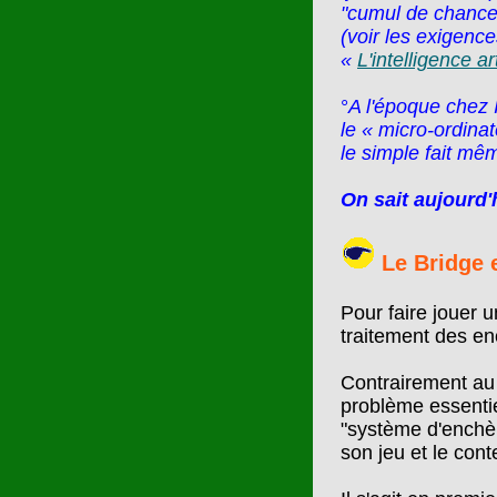
"cumul de chance
(voir les exigence
«
L'intelligence art
°
A l'époque chez 
le « micro-ordinate
le simple fait mêm
On sait aujourd'
Le
Bridge
e
Pour faire jouer u
traitement des en
Contrairement au 
problème essenti
"système d'enchèr
son jeu et le cont