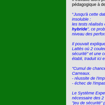
pédagogique à des
°
Jusqu'à cette dat
insoluble :
les tests réalisé
hybride
", ce pro
niveau des perfor
Il pouvait expliq
Lattès où 2 coule
sécurité" et une c
établi, traduit ici 
"Cumul de chances
Carreaux.
- réussite de l'im
- échec de l'impa
Le Système Expe
nécessaire des 2 
"jeu de sécurité"