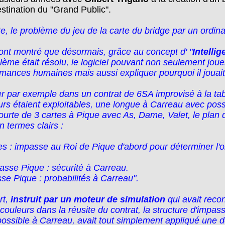
tination du "Grand Public".
e, le problème du jeu de la carte du bridge par un ordina
s ont montré que désormais, grâce au concept d' "
Intellig
blème était résolu, le logiciel pouvant non seulement joue
mances humaines mais aussi expliquer pourquoi il jouait 
uer par exemple dans un contrat de 6SA improvisé à la ta
urs étaient exploitables, une longue à Carreau avec possi
ourte de 3 cartes à Pique avec As, Dame, Valet, le plan de
en termes clairs :
 : impasse au Roi de Pique d'abord pour déterminer l'ob
passe Pique : sécurité à Carreau.
sse Pique : probabilités à Carreau".
rt,
instruit par un moteur de simulation
qui avait recon
couleurs dans la réusite du contrat, la structure d'impas
 possible à Carreau, avait tout simplement appliqué une 