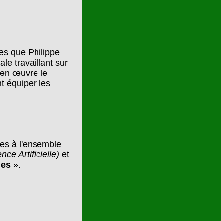
ces que Philippe
le travaillant sur
 en œuvre le
t équiper les
ies à l'ensemble
ence Artificielle)
et
mes
».