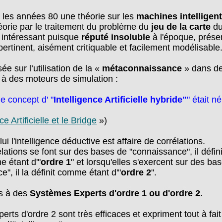
 les années 80 une théorie sur les
machines intelligen
théorie par le traitement du problème du
jeu de la carte
du
 intéressant puisque
réputé insoluble
à l'époque, présen
pertinent, aisément critiquable et facilement modélisable
ée sur l’utilisation de la «
métaconnaissance
» dans de
 à des moteurs de simulation :
le concept d' "
Intelligence Artificielle hybride"
" était né
ce Artificielle et le Bridge
»)
lui l'intelligence déductive est affaire de corrélations.
ations se font sur des bases de "connaissance", il défini
e étant d'"
ordre 1
" et lorsqu'elles s'exercent sur des ba
", il la définit comme étant d'"
ordre 2
".
es à des
Systèmes Experts d'ordre 1 ou d'ordre 2
.
ts d'ordre 2 sont très efficaces et expriment tout à fait 