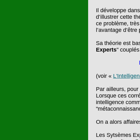
Il développe dans
d’illustrer cette 
ce problème, très
l’avantage d’être 
Sa théorie est bas
Experts
" couplés
(voir «
L'Intelligen
Par ailleurs, pour 
Lorsque ces corrél
intelligence comm
"métaconnaissance
On a alors affair
Les Sytsèmes Exper