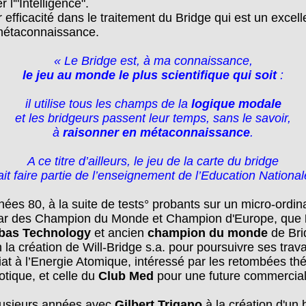
 l'"Intelligence".
r efficacité dans le traitement du Bridge qui est un exce
a métaconnaissance.
« Le Bridge est, à ma connaissance,
le jeu au monde le plus scientifique qui soit
:
il utilise tous les champs de la
logique modale
et les bridgeurs passent leur temps, sans le savoir,
à
raisonner en métaconnaissance
.
A ce titre d’ailleurs, le jeu de la carte du bridge
ait faire partie de l’enseignement de l’Education Nationa
nées 80, à la suite de tests° probants sur un micro-ordi
par des Champion du Monde et Champion d'Europe, que
ibas Technology
et ancien
champion du monde
de Bri
 la création de Will-Bridge s.a. pour poursuivre ses trava
at à l’Energie Atomique, intéressé par les retombées th
otique, et celle du
Club Med
pour une future commercial
 plusieurs années avec
Gilbert Trigano
à la création d'un 