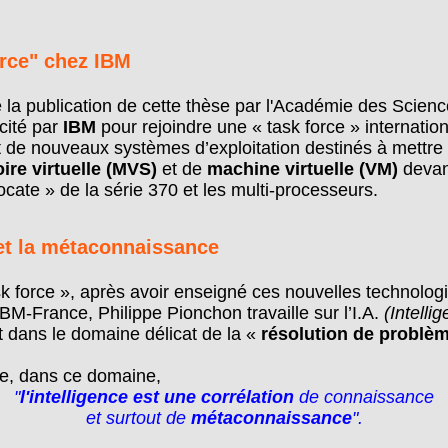
orce" chez IBM
de la publication de cette thèse par l'Académie des Scien
icité par
IBM
pour rejoindre une « task force » internationa
 de nouveaux systèmes d’exploitation destinés à mettre
re virtuelle (MVS)
et de
machine virtuelle (VM)
devan
ocate » de la série 370 et les multi-processeurs.
et la métaconnaissance
task force », après avoir enseigné ces nouvelles technolog
IBM-France, Philippe Pionchon travaille sur l’I.A.
(Intellig
 dans le domaine délicat de la «
résolution de problè
que, dans ce domaine,
"
l'intelligence est une corrélation
de connaissance
et surtout de
métaconnaissance
".