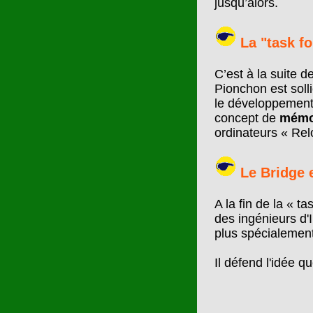
jusqu’alors.
La "task f
C’est à la suite 
Pionchon est soll
le développement
concept de
mémoi
ordinateurs « Rel
Le Bridge 
A la fin de la « 
des ingénieurs d'
plus spécialement
Il défend l'idée 