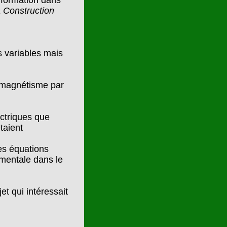
 formation dans
a Construction
s variables mais
o-magnétisme par
ectriques que
taient
es équations
amentale dans le
t qui intéressait