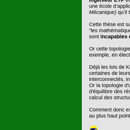
Ingénieur ETP
e
une école d’applic
Mécanique)
qu’il
Cette thèse est s
"les mathématique
sont
incapables 
Or cette topologi
exemple, en élect
Déjà les lois de K
certaines de leur
interconnectés, 
Or la topologie d
d'équilibre des r
calcul des structu
Comment donc expr
au plus haut poin