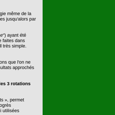
logie même de la
es jusqu'alors par
ce
") ayant été
e faites dans
l
très simple.
ons que l'on ne
sultats approchés
es 3 rotations
s », permet
rogrès
 utilisées