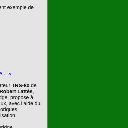
llent exemple de
le… »
nateur
TRS-80
de
Robert Lattès
,
dge, propose à
ux, avec l’aide du
éoriques
isation.
bridge