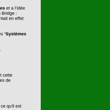
tes
et a l’idée
 Bridge :
tait en effet
.
s "
Systèmes
.
t cette
ses de
ce qu'il est