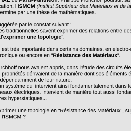
t
IAE
de
Paris-Panthéon
, Philippe Pionchon poursuit sa
ation, l’
ISMCM
(Institut Supérieur des Matériaux et de l
 termine par une thèse de mathématiques.
uggérée par le constat suivant :
s traditionnelles savent exprimer des relations entre de
d'exprimer une topologie
".
e est très importante dans certains domaines, en electr
ronique ou encore en "
Résistance des Matériaux
".
irchhoff nous avaient appris, dans l'étude des circuits él
s propriétés dérivaient de la manière dont ses éléments é
indépendamment de leur nature.
'un système qui intervient ainsi fondamentalement dans l
éseaux électriques, intervient de manière tout aussi fond
res hyperstatiques...
imer une topologie en "Résistance des Matériaux", suje
t l'ISMCM ?