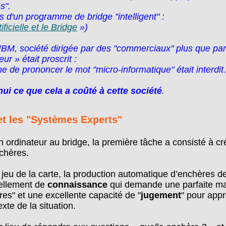
s".
s d'un programme de bridge "intelligent" :
ificielle et le Bridge
»)
IBM, société dirigée par des "commerciaux" plus que par
ur » était proscrit :
e de prononcer le mot "micro-informatique" était interdit.
hui ce que cela a coûté à cette société
.
t les "Systèmes Experts"
n ordinateur au bridge, la première tâche a consisté à cré
chères.
jeu de la carte, la production automatique d’enchères de
ellement de
connaissance
qui demande une parfaite ma
es" et une excellente capacité de "
jugement
" pour appr
exte de la situation.