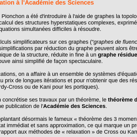
tion à l'Académie des Sciences
e Pionchon a été d'introduire à l'aide de graphes la topo
 calcul des structures hyperstatiques complexes, exprimé
uations simultanées difficiles à résoudre.
lculs simplificateurs sur ces graphes ("
graphes de fluen
implifications par réduction du graphe peuvent alors êtr
ique de la structure, réduite in fine à un
graphe résidue
ouve ainsi simplifié de façon spectaculaire.
cations, on a affaire à un ensemble de systèmes d'équati
au prix de longues itérations et pour n'obtenir que des ré
dy-Cross ou de Kani pour les portiques).
 concrétise ses travaux par un théorème, le
théorème d
ne publication de l'
Académie des Sciences
.
plantant désormais le fameux « théorème des 3 moment
ltat immédiat et sans approximation, ce qui marque un p
rapport aux méthodes de « relaxation » de Cross ou Kani